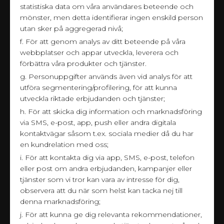
statistiska data om våra användares beteende och
mönster, men detta identifierar ingen enskild person
utan sker på aggregerad nivå;
f. För att genom analys av ditt beteende på våra
webbplatser och appar utveckla, leverera och
förbättra våra produkter och tjänster.
g. Personuppgifter används även vid analys för att
utföra segmentering/profilering, för att kunna
utveckla riktade erbjudanden och tjänster;
h. För att skicka dig information och marknadsföring
via SMS, e-post, app, push eller andra digitala
kontaktvägar såsom t.ex. sociala medier då du har
en kundrelation med oss;
i. För att kontakta dig via app, SMS, e-post, telefon
eller post om andra erbjudanden, kampanjer eller
tjänster som vi tror kan vara av intresse för dig,
observera att du när som helst kan tacka nej till
denna marknadsföring;
j. För att kunna ge dig relevanta rekommendationer,