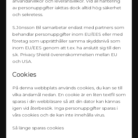
användarvillkor och leveransvillkor. Vid all hantering
av personuppgifter iakttas dock alltid hög säkerhet
och sekretess.
S.Jönsson Bil samarbetar endast med partners som
behandlar personuppgifter inom EU/EES eller med
företag som upprätthåller samma skyddsnivå som
inom EU/EES genom att t.ex. ha anslutit sig till den
s.k. Privacy Shield överenskommelsen mellan EU
och USA.
Cookies
På denna webbplats används cookies, du kan se till
vilka ändamål nedan. En cookie är en liten textfil som
sparas i din webbläsare så att din dator kan kännas
igen vid återbesök. Inga personuppgifter sparas i
våra cookies och de kan inte innehålla virus.
Så länge sparas cookies