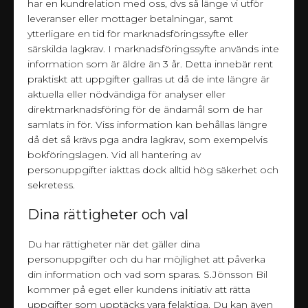
har en kundrelation med oss, dvs så länge vi utför
leveranser eller mottager betalningar, samt
ytterligare en tid för marknadsföringssyfte eller
särskilda lagkrav. I marknadsföringssyfte används inte
information som är äldre än 3 år. Detta innebär rent
praktiskt att uppgifter gallras ut då de inte längre är
aktuella eller nödvändiga för analyser eller
direktmarknadsföring för de ändamål som de har
samlats in för. Viss information kan behållas längre
då det så krävs pga andra lagkrav, som exempelvis
bokföringslagen. Vid all hantering av
personuppgifter iakttas dock alltid hög säkerhet och
sekretess.
Dina rättigheter och val
Du har rättigheter när det gäller dina
personuppgifter och du har möjlighet att påverka
din information och vad som sparas. S.Jönsson Bil
kommer på eget eller kundens initiativ att rätta
uppgifter som upptäcks vara felaktiga. Du kan även